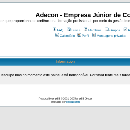
Adecon - Empresa Júnior de Co
r que proporciona a excelência na formação profissional, por meio da gestão inte
FAQ
Busca
Membros
Grupos
R
Calendário
Perfil
Mensagens privadas
Information
Desculpe mas no momento este painel está indisponível. Por favor tente mais tarde
Powered by
phpBB
© 2001, 2005 phpBB Group
Traduzido por
phpBB Brasil