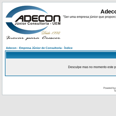
Adeco
"Ser uma empresa júnior que proporci
Adecon - Empresa Júnior de Consultoria - Índice
Desculpe mas no momento este pain
Powered by
Tr