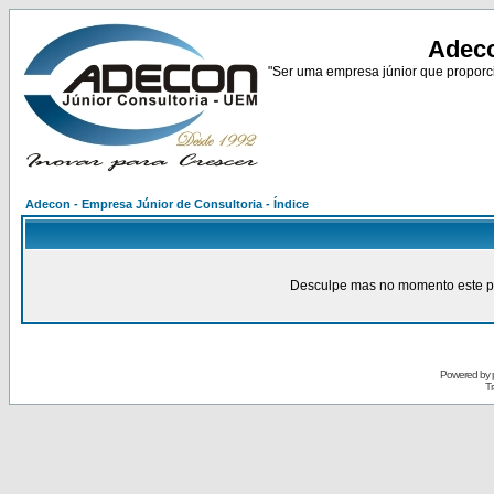
Adeco
"Ser uma empresa júnior que proporci
Adecon - Empresa Júnior de Consultoria - Índice
Desculpe mas no momento este pain
Powered by
Tr