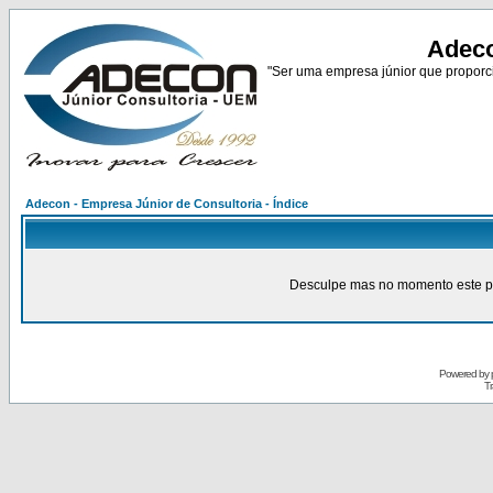
Adeco
"Ser uma empresa júnior que proporci
Adecon - Empresa Júnior de Consultoria - Índice
Desculpe mas no momento este pain
Powered by
Tr