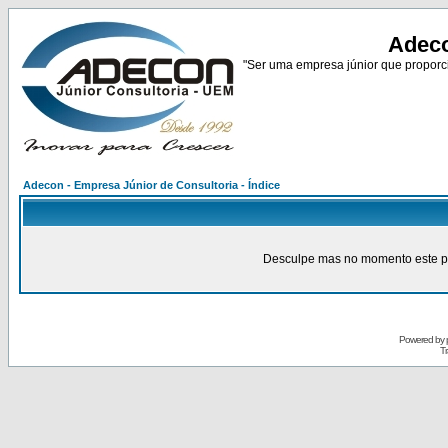
Adeco
"Ser uma empresa júnior que proporci
Adecon - Empresa Júnior de Consultoria - Índice
Desculpe mas no momento este pain
Powered by
Tr