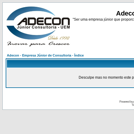
Adeco
"Ser uma empresa júnior que proporci
Adecon - Empresa Júnior de Consultoria - Índice
Desculpe mas no momento este pain
Powered by
Tr