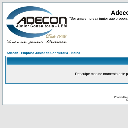
Adeco
"Ser uma empresa júnior que proporci
Adecon - Empresa Júnior de Consultoria - Índice
Desculpe mas no momento este pain
Powered by
Tr