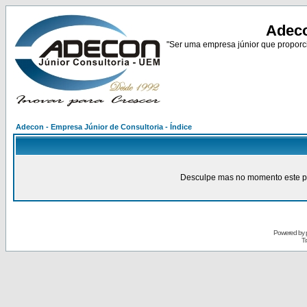
Adeco
"Ser uma empresa júnior que proporci
Adecon - Empresa Júnior de Consultoria - Índice
Desculpe mas no momento este pain
Powered by
Tr