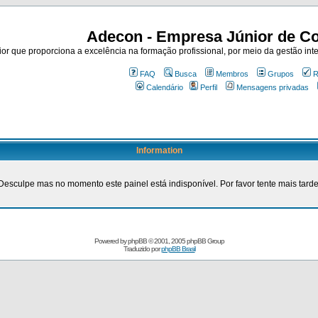
Adecon - Empresa Júnior de Co
r que proporciona a excelência na formação profissional, por meio da gestão inte
FAQ
Busca
Membros
Grupos
R
Calendário
Perfil
Mensagens privadas
Information
Desculpe mas no momento este painel está indisponível. Por favor tente mais tarde
Powered by
phpBB
© 2001, 2005 phpBB Group
Traduzido por
phpBB Brasil