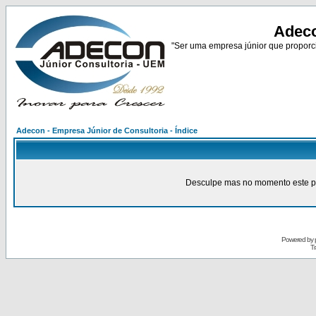
Adeco
"Ser uma empresa júnior que proporci
Adecon - Empresa Júnior de Consultoria - Índice
Desculpe mas no momento este pain
Powered by
Tr