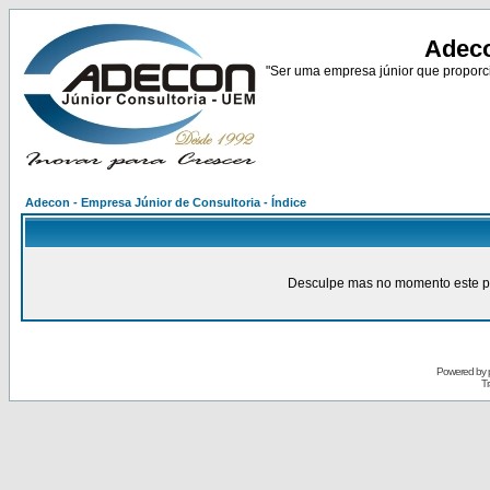
Adeco
"Ser uma empresa júnior que proporci
Adecon - Empresa Júnior de Consultoria - Índice
Desculpe mas no momento este pain
Powered by
Tr