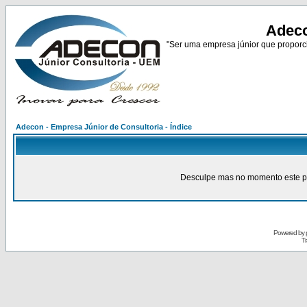
Adeco
"Ser uma empresa júnior que proporci
Adecon - Empresa Júnior de Consultoria - Índice
Desculpe mas no momento este pain
Powered by
Tr