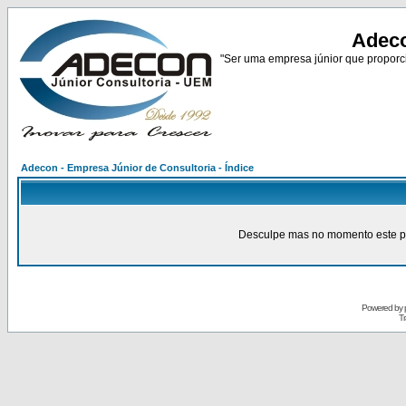
Adeco
"Ser uma empresa júnior que proporci
Adecon - Empresa Júnior de Consultoria - Índice
Desculpe mas no momento este pain
Powered by
Tr