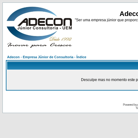
Adeco
"Ser uma empresa júnior que proporci
Adecon - Empresa Júnior de Consultoria - Índice
Desculpe mas no momento este pain
Powered by
Tr