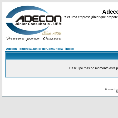
Adeco
"Ser uma empresa júnior que proporci
Adecon - Empresa Júnior de Consultoria - Índice
Desculpe mas no momento este pain
Powered by
Tr