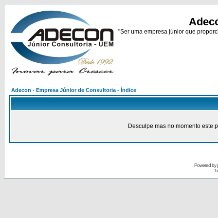
Adeco
"Ser uma empresa júnior que proporci
Adecon - Empresa Júnior de Consultoria - Índice
Desculpe mas no momento este pain
Powered by
Tr