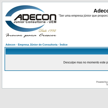
Adeco
"Ser uma empresa júnior que proporci
Adecon - Empresa Júnior de Consultoria - Índice
Desculpe mas no momento este pain
Powered by
Tr