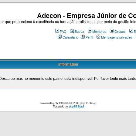
Adecon - Empresa Júnior de Co
r que proporciona a excelência na formação profissional, por meio da gestão inte
FAQ
Busca
Membros
Grupos
R
Calendário
Perfil
Mensagens privadas
Information
Desculpe mas no momento este painel está indisponível. Por favor tente mais tarde
Powered by
phpBB
© 2001, 2005 phpBB Group
Traduzido por
phpBB Brasil