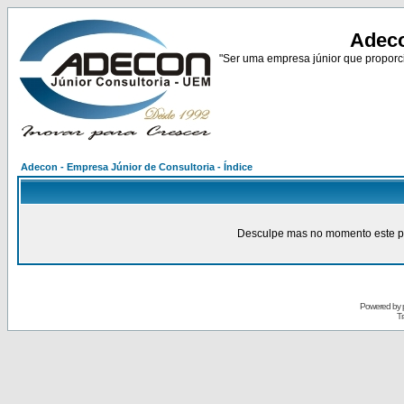
Adeco
"Ser uma empresa júnior que proporci
Adecon - Empresa Júnior de Consultoria - Índice
Desculpe mas no momento este pain
Powered by
Tr