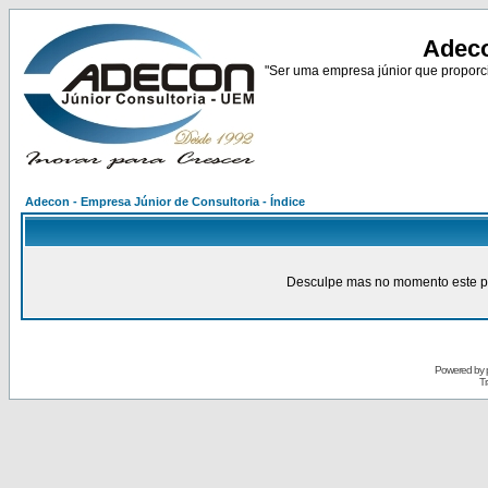
Adeco
"Ser uma empresa júnior que proporci
Adecon - Empresa Júnior de Consultoria - Índice
Desculpe mas no momento este pain
Powered by
Tr