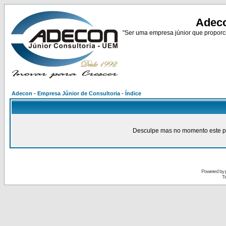
Adeco
"Ser uma empresa júnior que proporci
Adecon - Empresa Júnior de Consultoria - Índice
Desculpe mas no momento este pain
Powered by
Tr