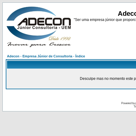
Adeco
"Ser uma empresa júnior que proporci
Adecon - Empresa Júnior de Consultoria - Índice
Desculpe mas no momento este pain
Powered by
Tr