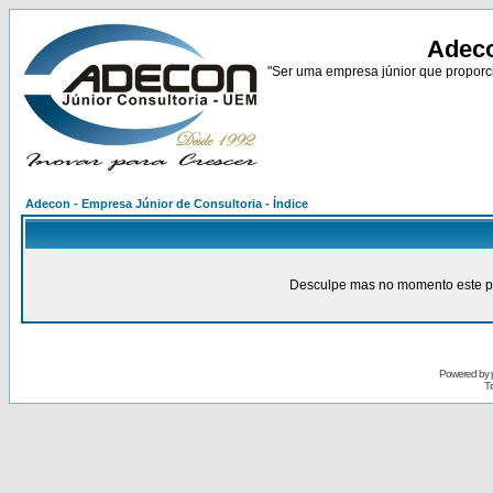
Adeco
"Ser uma empresa júnior que proporci
Adecon - Empresa Júnior de Consultoria - Índice
Desculpe mas no momento este pain
Powered by
Tr