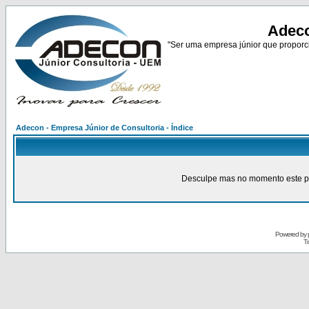
Adeco
"Ser uma empresa júnior que proporci
Adecon - Empresa Júnior de Consultoria - Índice
Desculpe mas no momento este pain
Powered by
Tr