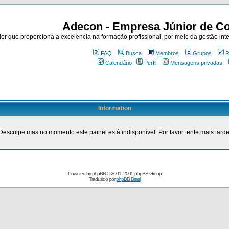
Adecon - Empresa Júnior de Co
r que proporciona a excelência na formação profissional, por meio da gestão inte
FAQ
Busca
Membros
Grupos
R
Calendário
Perfil
Mensagens privadas
Information
Desculpe mas no momento este painel está indisponível. Por favor tente mais tarde
Powered by
phpBB
© 2001, 2005 phpBB Group
Traduzido por
phpBB Brasil