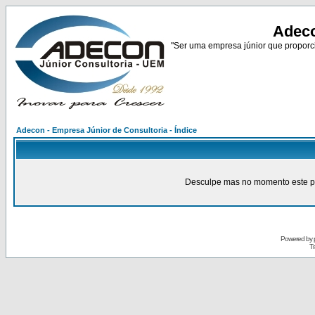
Adeco
"Ser uma empresa júnior que proporci
Adecon - Empresa Júnior de Consultoria - Índice
Desculpe mas no momento este pain
Powered by
Tr