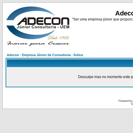
Adeco
"Ser uma empresa júnior que proporci
Adecon - Empresa Júnior de Consultoria - Índice
Desculpe mas no momento este pain
Powered by
Tr