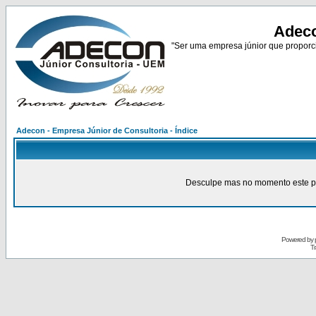
Adeco
"Ser uma empresa júnior que proporci
Adecon - Empresa Júnior de Consultoria - Índice
Desculpe mas no momento este pain
Powered by
Tr