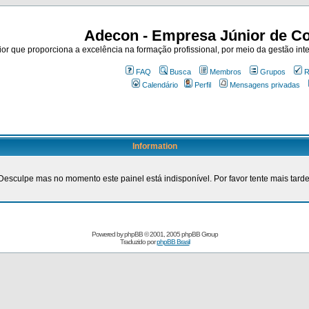
Adecon - Empresa Júnior de Co
r que proporciona a excelência na formação profissional, por meio da gestão inte
FAQ
Busca
Membros
Grupos
R
Calendário
Perfil
Mensagens privadas
Information
Desculpe mas no momento este painel está indisponível. Por favor tente mais tarde
Powered by
phpBB
© 2001, 2005 phpBB Group
Traduzido por
phpBB Brasil