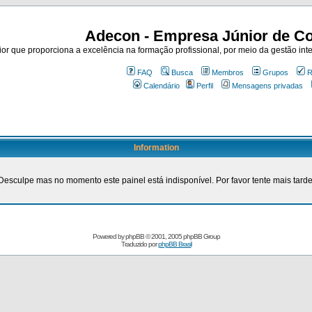
Adecon - Empresa Júnior de Co
r que proporciona a excelência na formação profissional, por meio da gestão inte
FAQ
Busca
Membros
Grupos
R
Calendário
Perfil
Mensagens privadas
Information
Desculpe mas no momento este painel está indisponível. Por favor tente mais tarde
Powered by
phpBB
© 2001, 2005 phpBB Group
Traduzido por
phpBB Brasil