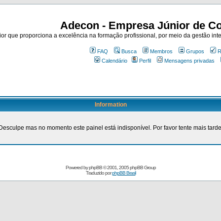
Adecon - Empresa Júnior de Co
r que proporciona a excelência na formação profissional, por meio da gestão inte
FAQ
Busca
Membros
Grupos
R
Calendário
Perfil
Mensagens privadas
Information
Desculpe mas no momento este painel está indisponível. Por favor tente mais tarde
Powered by
phpBB
© 2001, 2005 phpBB Group
Traduzido por
phpBB Brasil