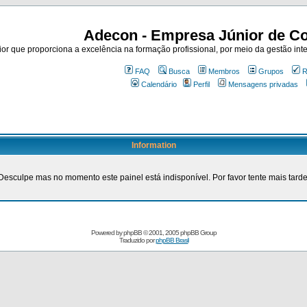
Adecon - Empresa Júnior de Co
r que proporciona a excelência na formação profissional, por meio da gestão inte
FAQ
Busca
Membros
Grupos
R
Calendário
Perfil
Mensagens privadas
Information
Desculpe mas no momento este painel está indisponível. Por favor tente mais tarde
Powered by
phpBB
© 2001, 2005 phpBB Group
Traduzido por
phpBB Brasil