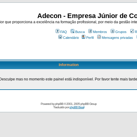
Adecon - Empresa Júnior de Co
r que proporciona a excelência na formação profissional, por meio da gestão inte
FAQ
Busca
Membros
Grupos
R
Calendário
Perfil
Mensagens privadas
Information
Desculpe mas no momento este painel está indisponível. Por favor tente mais tarde
Powered by
phpBB
© 2001, 2005 phpBB Group
Traduzido por
phpBB Brasil