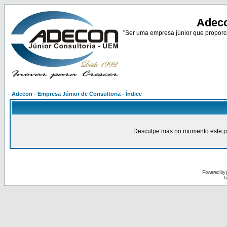
Adeco
"Ser uma empresa júnior que proporci
Adecon - Empresa Júnior de Consultoria - Índice
Desculpe mas no momento este pain
Powered by
Tr