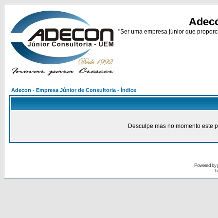
Adeco
"Ser uma empresa júnior que proporci
Adecon - Empresa Júnior de Consultoria - Índice
Desculpe mas no momento este pain
Powered by
Tr