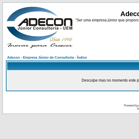
Adeco
"Ser uma empresa júnior que proporci
Adecon - Empresa Júnior de Consultoria - Índice
Desculpe mas no momento este pain
Powered by
Tr