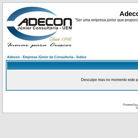
Adeco
"Ser uma empresa júnior que proporci
Adecon - Empresa Júnior de Consultoria - Índice
Desculpe mas no momento este pain
Powered by
Tr