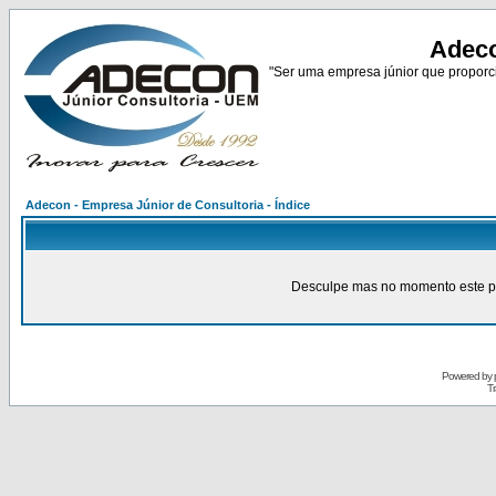
Adeco
"Ser uma empresa júnior que proporci
Adecon - Empresa Júnior de Consultoria - Índice
Desculpe mas no momento este pain
Powered by
Tr