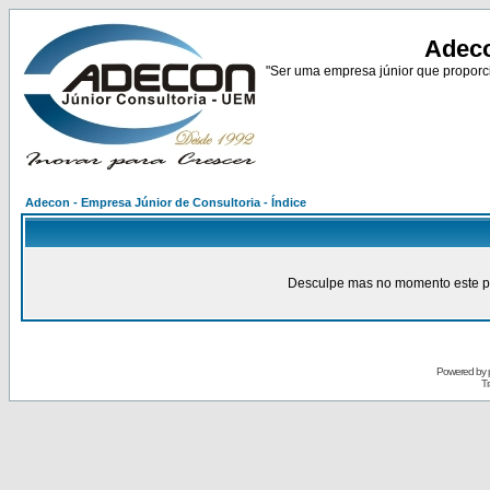
Adeco
"Ser uma empresa júnior que proporci
Adecon - Empresa Júnior de Consultoria - Índice
Desculpe mas no momento este pain
Powered by
Tr