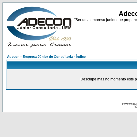
Adeco
"Ser uma empresa júnior que proporci
Adecon - Empresa Júnior de Consultoria - Índice
Desculpe mas no momento este pain
Powered by
Tr