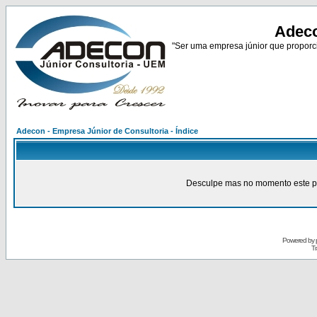
Adeco
"Ser uma empresa júnior que proporci
Adecon - Empresa Júnior de Consultoria - Índice
Desculpe mas no momento este pain
Powered by
Tr