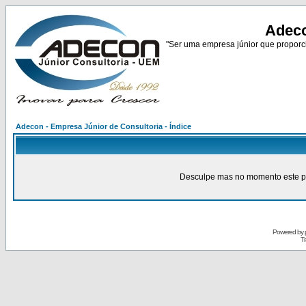
Adeco
"Ser uma empresa júnior que proporci
Adecon - Empresa Júnior de Consultoria - Índice
Desculpe mas no momento este pain
Powered by
Tr