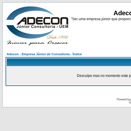
Adeco
"Ser uma empresa júnior que proporci
Adecon - Empresa Júnior de Consultoria - Índice
Desculpe mas no momento este pain
Powered by
Tr