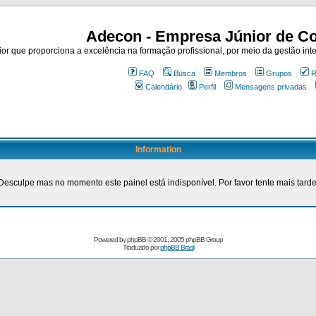
Adecon - Empresa Júnior de Co
r que proporciona a excelência na formação profissional, por meio da gestão inte
FAQ
Busca
Membros
Grupos
R
Calendário
Perfil
Mensagens privadas
Information
Desculpe mas no momento este painel está indisponível. Por favor tente mais tarde
Powered by
phpBB
© 2001, 2005 phpBB Group
Traduzido por
phpBB Brasil