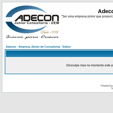
Adeco
"Ser uma empresa júnior que proporci
Adecon - Empresa Júnior de Consultoria - Índice
Desculpe mas no momento este pain
Powered by
Tr