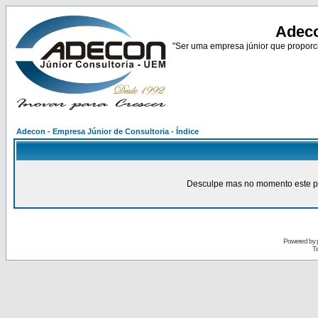
Adeco
"Ser uma empresa júnior que proporci
Adecon - Empresa Júnior de Consultoria - Índice
Desculpe mas no momento este pain
Powered by
Tr