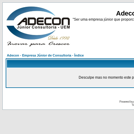
Adeco
"Ser uma empresa júnior que proporci
Adecon - Empresa Júnior de Consultoria - Índice
Desculpe mas no momento este pain
Powered by
Tr