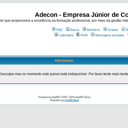
Adecon - Empresa Júnior de Co
r que proporciona a excelência na formação profissional, por meio da gestão inte
FAQ
Busca
Membros
Grupos
R
Calendário
Perfil
Mensagens privadas
Information
Desculpe mas no momento este painel está indisponível. Por favor tente mais tarde
Powered by
phpBB
© 2001, 2005 phpBB Group
Traduzido por
phpBB Brasil