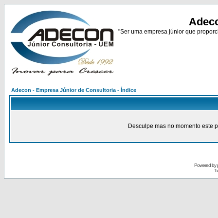
Adeco
"Ser uma empresa júnior que proporci
Adecon - Empresa Júnior de Consultoria - Índice
Desculpe mas no momento este pain
Powered by
Tr