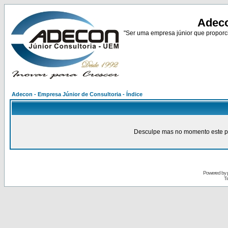
Adeco
"Ser uma empresa júnior que proporci
Adecon - Empresa Júnior de Consultoria - Índice
Desculpe mas no momento este pain
Powered by
Tr